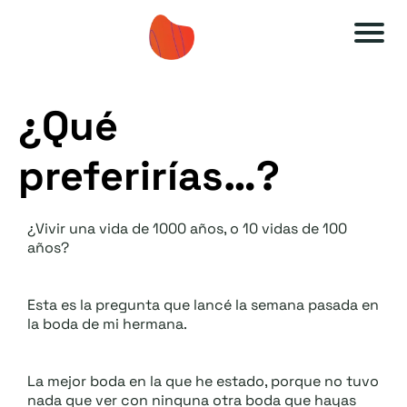
A
A
u
u
¿Qué
t
t
o
o
preferirías…?
e
e
s
s
¿Vivir una vida de 1000 años, o 10 vidas de 100
ti
ti
años?
m
m
a
a
Esta es la pregunta que lancé la semana pasada en
O
O
la boda de mi hermana.
F
F
F
F
La mejor boda en la que he estado, porque no tuvo
nada que ver con ninguna otra boda que hayas