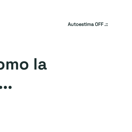
Autoestima OFF .::
como la
..