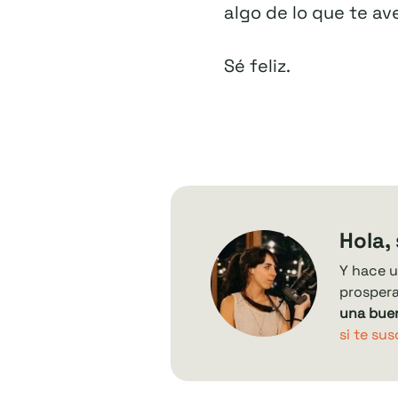
algo de lo que te a
Sé feliz.
Hola,
Y hace u
prospera
una bue
si te sus