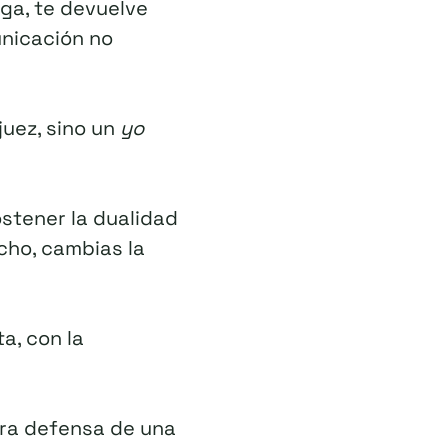
zga, te devuelve
unicación no
juez, sino un
yo
stener la dualidad
cho, cambias la
a, con la
era defensa de una