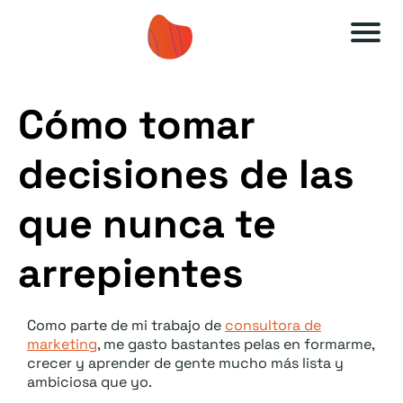
A
A
u
u
Cómo tomar
t
t
o
o
decisiones de las
e
e
s
s
que nunca te
ti
ti
arrepientes
m
m
a
a
O
O
Como parte de mi trabajo de
consultora de
marketing
, me gasto bastantes pelas en formarme,
F
F
crecer y aprender de gente mucho más lista y
F
F
ambiciosa que yo.