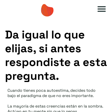
A
A
u
u
Da igual lo que
to
to
es
es
elijas, si antes
ti
ti
m
m
respondiste a esta
a
a
pregunta.
O
O
F
F
F
F
Cuando tienes poca autoestima, decides todo
bajo el paradigma de que no eres importante.
.:
.:
:
:
La mayoría de estas creencias están en la sombra.
Actúan en tu mente sin que lo sepas.