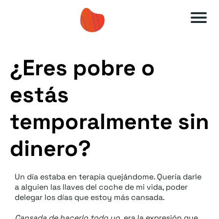
A
A
u
u
¿Eres pobre o
t
t
o
o
estás
e
e
s
s
temporalmente sin
ti
ti
dinero?
m
m
a
a
O
O
Un día estaba en terapia quejándome. Quería darle
a alguien las llaves del coche de mi vida, poder
F
F
delegar los días que estoy más cansada.
F
F
Cansada de hacerlo todo yo,
era la expresión que