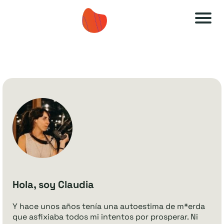
A
A
u
u
t
t
o
o
e
e
s
s
ti
ti
m
m
a
a
O
O
Hola, soy Claudia
F
F
Y hace unos años tenía una autoestima de m*erda
F
F
que asfixiaba todos mi intentos por prosperar. Ni