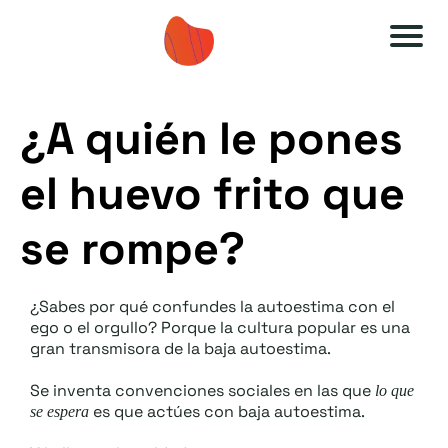
A
A
u
u
¿A quién le pones
to
to
es
es
el huevo frito que
ti
ti
m
m
se rompe?
a
a
O
O
¿Sabes por qué confundes la autoestima con el
F
F
ego o el orgullo? Porque la cultura popular es una
gran transmisora de la baja autoestima.
F
F
.:
.:
Se inventa convenciones sociales en las que
lo que
es que actúes con baja autoestima.
se espera
:
: