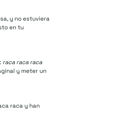
nsa, y no estuviera
sto en tu
:
raca raca raca
aginal y meter un
aca raca y han