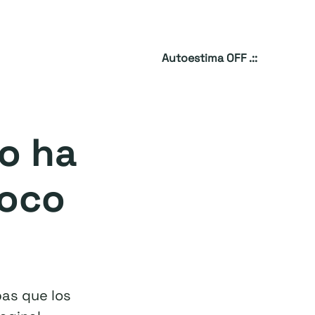
Autoestima OFF .::
no ha
poco
pas que los