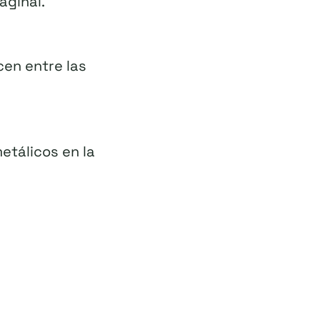
aginal.
cen entre las
etálicos en la