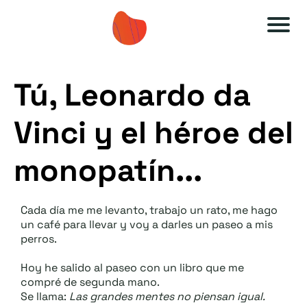
A
A
u
u
Tú, Leonardo da
t
t
o
o
Vinci y el héroe del
e
e
s
s
monopatín...
ti
ti
m
m
Cada día me me levanto, trabajo un rato, me hago
a
a
un café para llevar y voy a darles un paseo a mis
perros.
O
O
F
F
Hoy he salido al paseo con un libro que me
compré de segunda mano.
F
F
Se llama:
Las grandes mentes no piensan igual.