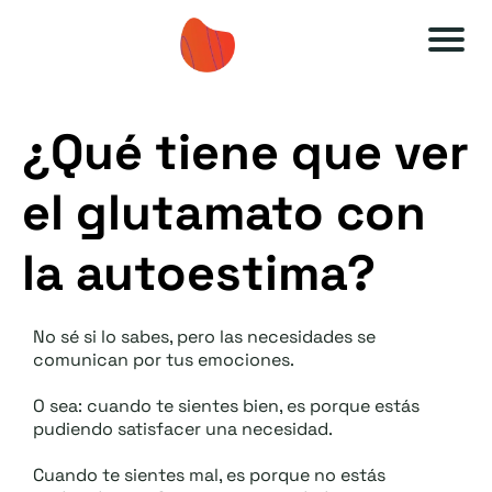
A
A
u
u
¿Qué tiene que ver
to
to
es
es
el glutamato con
ti
ti
m
m
la autoestima?
a
a
O
O
No sé si lo sabes, pero las necesidades se
F
F
comunican por tus emociones.
F
F
O sea: cuando te sientes bien, es porque estás
.:
.:
pudiendo satisfacer una necesidad.
:
:
Cuando te sientes mal, es porque no estás