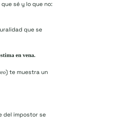
que sé y lo que no:
turalidad que se
estima en vena.
) te muestra un
reo
e del impostor se