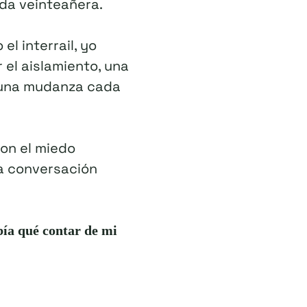
da veinteañera.
l interrail, yo
el aislamiento, una
, una mudanza cada
con el miedo
la conversación
ía qué contar de mi