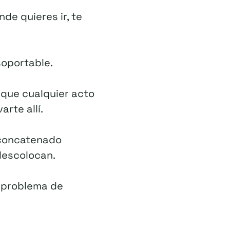
de quieres ir, te
soportable.
s que cualquier acto
rte allí.
 concatenado
descolocan.
 problema de