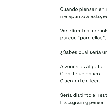
Cuando piensan en m
me apunto a esto, e
Van directas a reso
parece “para ellas”
¿Sabes cuál sería u
A veces es algo ta
O darte un paseo.
O sentarte a leer.
Sería distinto al re
Instagram y pensand