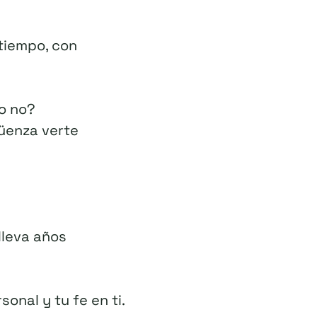
 tiempo, con
o no?
güenza verte
lleva años
onal y tu fe en ti.