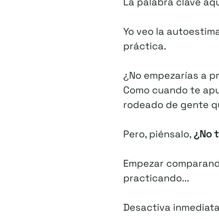
La palabra clave aqu
Yo veo la autoestima
práctica.
¿No empezarías a p
Como cuando te apun
rodeado de gente qu
Pero, piénsalo,
¿No t
Empezar comparando 
practicando...
Desactiva inmediatam