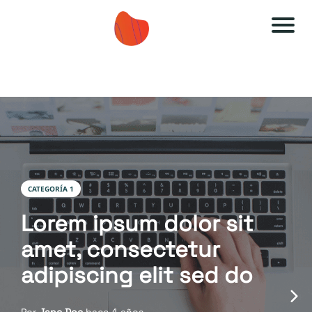
A
A
u
u
t
t
o
o
e
e
s
s
ti
ti
CATEGORÍA 1
m
m
Lorem ipsum dolor sit
a
a
amet, consectetur
O
O
F
F
adipiscing elit sed do
F
F