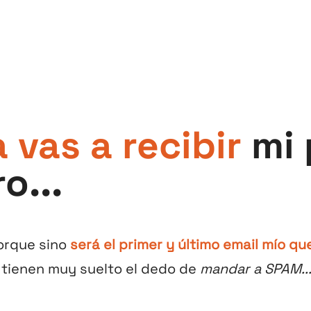
 vas a recibir
mi 
o...
porque sino
será el primer y último email mío qu
o tienen muy suelto el dedo de
mandar a SPAM..