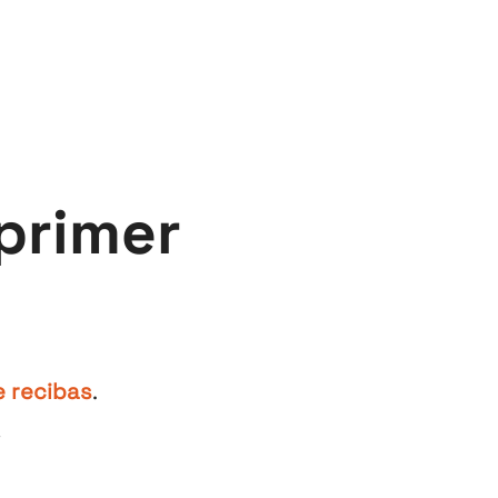
primer
e recibas
.
.